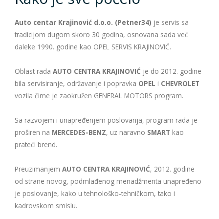
Šlep služba
Autoelektrika
Auto centar Krajinović d.o.o. (Petner34)
je servis sa
tradicijom dugom skoro 30 godina, osnovana sada već
Balkan auto
daleke 1990. godine kao OPEL SERVIS KRAJINOVIĆ.
Dijagnostika
Oblast rada
AUTO CENTRA KRAJINOVIĆ
je do 2012. godine
Kontakt
Vulkanizerske usluge
bila servisiranje, održavanje i popravka
OPEL
i
CHEVROLET
vozila čime je zaokružen GENERAL MOTORS program.
Sa razvojem i unapređenjem poslovanja, program rada je
proširen na
MERCEDES-BENZ
, uz naravno
SMART
kao
prateći brend.
Preuzimanjem
AUTO CENTRA KRAJINOVIĆ
, 2012. godine
od strane novog, podmlađenog menadžmenta unapređeno
je poslovanje, kako u tehnološko-tehničkom, tako i
kadrovskom smislu.