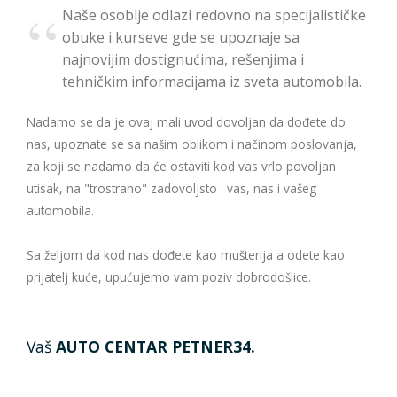
Naše osoblje odlazi redovno na specijalističke
obuke i kurseve gde se upoznaje sa
najnovijim dostignućima, rešenjima i
tehničkim informacijama iz sveta automobila.
Nadamo se da je ovaj mali uvod dovoljan da dođete do
nas, upoznate se sa našim oblikom i načinom poslovanja,
za koji se nadamo da će ostaviti kod vas vrlo povoljan
utisak, na "trostrano" zadovoljsto : vas, nas i vašeg
automobila.
Sa željom da kod nas dođete kao mušterija a odete kao
prijatelj kuće, upućujemo vam poziv dobrodošlice.
Vaš
AUTO CENTAR PETNER34.